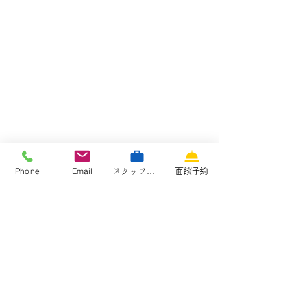
Phone
Email
スタッフ専用サイト
面談予約
大阪｜派遣｜日払｜登録支援機関｜